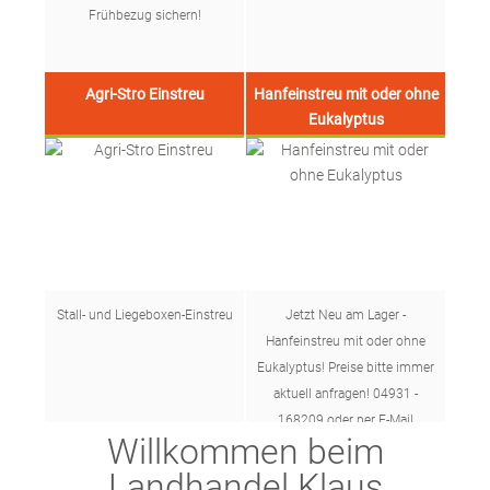
Frühbezug sichern!
Agri-Stro Einstreu
Hanfeinstreu mit oder ohne
Eukalyptus
Stall- und Liegeboxen-Einstreu
Jetzt Neu am Lager -
Hanfeinstreu mit oder ohne
Eukalyptus! Preise bitte immer
aktuell anfragen! 04931 -
168209 oder per E-Mail
Willkommen beim
info@landhandel-schmidt.de
Landhandel Klaus