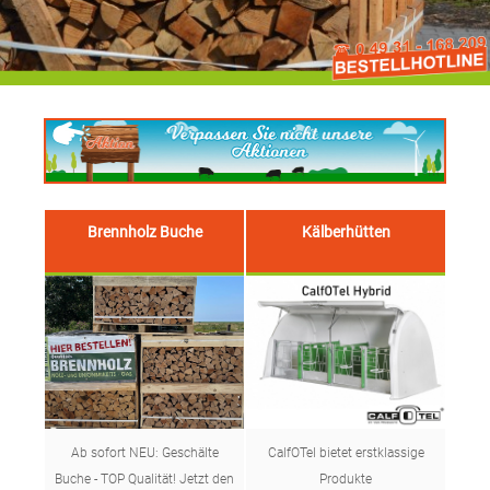
Brennholz Buche
Kälberhütten
Ab sofort NEU: Geschälte
CalfOTel bietet erstklassige
Buche - TOP Qualität! Jetzt den
Produkte