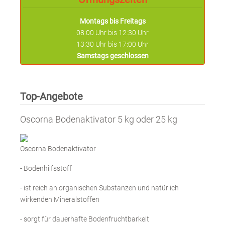
Warum Mühlen jetzt bei Landwirten
Weizen suchen #getreide #getreideernte
Montags bis Freitags
08:00 Uhr bis 12:30 Uhr
13:00 | Verrückte Challenge eines
13:30 Uhr bis 17:00 Uhr
Landwirt: 24 Stunden leben und arbeiten
Samstags geschlossen
auf dem Traktor #amazone
#bodenbearbeitung
12:51 | Bauernhof-Effekt: Forschende
Top-Angebote
decken auf, was genau die Kinder vor
Asthma schützt #allergie #bauernhof
Oscorna Bodenaktivator 5 kg oder 25 kg
15:35 | Weniger Bürokratie bei
Oscorna Bodenaktivator
Entwaldung: Adresse reicht für
Waldbauern aus
- Bodenhilfsstoff
#europäischekommission
#herkunftsnachweis
- ist reich an organischen Substanzen und natürlich
wirkenden Mineralstoffen
- sorgt für dauerhafte Bodenfruchtbarkeit