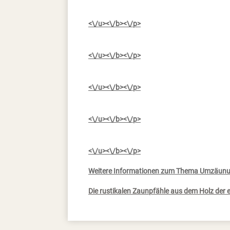
<\/u><\/b><\/p>
<\/u><\/b><\/p>
<\/u><\/b><\/p>
<\/u><\/b><\/p>
<\/u><\/b><\/p>
Weitere Informationen zum Thema Umzäunu
Die rustikalen Zaunpfähle aus dem Holz der