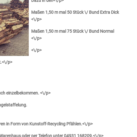
Dazu in den<\/p>
Maßen 1,50 m mal 50 Stück \/ Bund Extra Dick
<\/p>
Maßen 1,50 m mal 75 Stück \/ Bund Normal
<\/p>
<\/p>
k.<\/p>
auch einzelbekommen. <\/p>
ngelstaffelung.
iven in Form von Kunstoff-Recycling Pfählen.<\/p>
n Warenhaus oder per Telefon unter 04931 168209.<\/p>