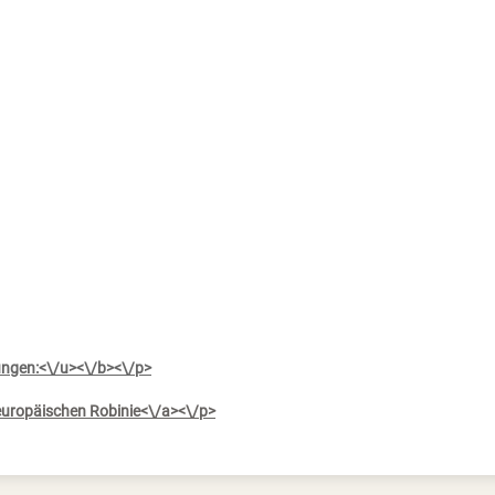
ngen:<\/u><\/b><\/p>
 europäischen Robinie<\/a><\/p>